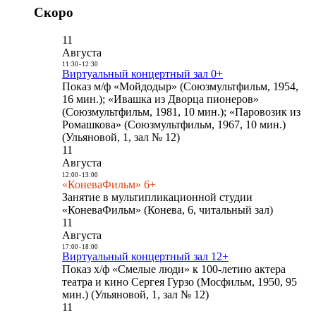
Скоро
11
Августа
11:30
-
12:30
Виртуальный концертный зал 0+
Показ м/ф «Мойдодыр» (Союзмультфильм, 1954,
16 мин.); «Ивашка из Дворца пионеров»
(Союзмультфильм, 1981, 10 мин.); «Паровозик из
Ромашкова» (Союзмультфильм, 1967, 10 мин.)
(Ульяновой, 1, зал № 12)
11
Августа
12:00
-
13:00
«КоневаФильм» 6+
Занятие в мультипликационной студии
«КоневаФильм» (Конева, 6, читальный зал)
11
Августа
17:00
-
18:00
Виртуальный концертный зал 12+
Показ х/ф «Смелые люди» к 100-летию актера
театра и кино Сергея Гурзо (Мосфильм, 1950, 95
мин.) (Ульяновой, 1, зал № 12)
11