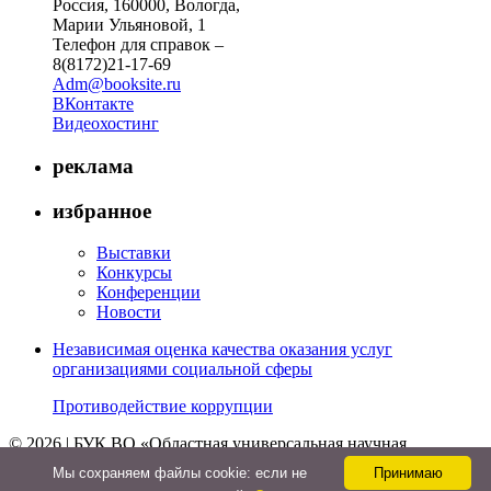
Россия, 160000, Вологда,
Марии Ульяновой, 1
Телефон для справок –
8(8172)21-17-69
Adm@booksite.ru
ВКонтакте
Видеохостинг
реклама
избранное
Выставки
Конкурсы
Конференции
Новости
Независимая оценка качества оказания услуг
организациями социальной сферы
Противодействие коррупции
© 2026 | БУК ВО «Областная универсальная научная
библиотека»
Мы cохраняем файлы cookie: если не
Принимаю
↑