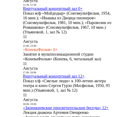
Августа
11:30
-
12:30
Виртуальный концертный зал 0+
Показ м/ф «Мойдодыр» (Союзмультфильм, 1954,
16 мин.); «Ивашка из Дворца пионеров»
(Союзмультфильм, 1981, 10 мин.); «Паровозик из
Ромашкова» (Союзмультфильм, 1967, 10 мин.)
(Ульяновой, 1, зал № 12)
11
Августа
12:00
-
13:00
«КоневаФильм» 6+
Занятие в мультипликационной студии
«КоневаФильм» (Конева, 6, читальный зал)
11
Августа
17:00
-
18:00
Виртуальный концертный зал 12+
Показ х/ф «Смелые люди» к 100-летию актера
театра и кино Сергея Гурзо (Мосфильм, 1950, 95
мин.) (Ульяновой, 1, зал № 12)
11
Августа
18:00
-
19:00
«Заоникиевские просветительские беседы» 12+
Лекция диакона Артемия Овчаренко