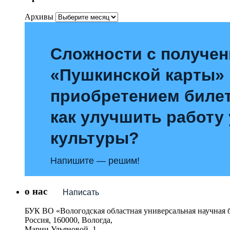
Архивы
Сложности с получе
«Пушкинской карты»
приобретением билет
как улучшить работу
культуры?
Напишите — решим!
о нас
Написать
БУК ВО «Вологодская областная универсальная научная 
Россия, 160000, Вологда,
Марии Ульяновой, 1