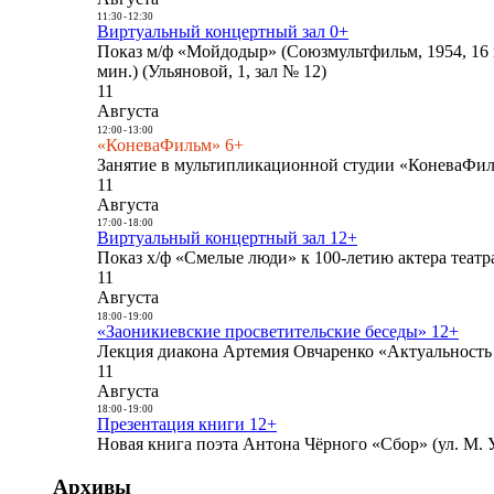
11:30
-
12:30
Виртуальный концертный зал 0+
Показ м/ф «Мойдодыр» (Союзмультфильм, 1954, 16 
мин.) (Ульяновой, 1, зал № 12)
11
Августа
12:00
-
13:00
«КоневаФильм» 6+
Занятие в мультипликационной студии «КоневаФиль
11
Августа
17:00
-
18:00
Виртуальный концертный зал 12+
Показ х/ф «Смелые люди» к 100-летию актера театра
11
Августа
18:00
-
19:00
«Заоникиевские просветительские беседы» 12+
Лекция диакона Артемия Овчаренко «Актуальность 
11
Августа
18:00
-
19:00
Презентация книги 12+
Новая книга поэта Антона Чёрного «Сбор» (ул. М. У
Архивы