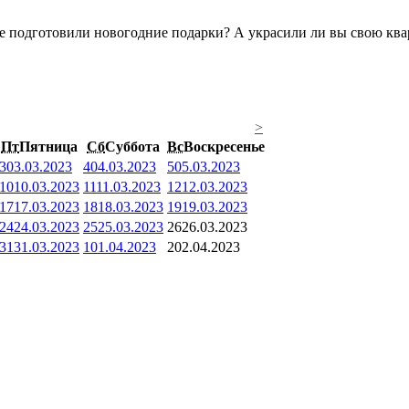
 подготовили новогодние подарки? А украсили ли вы свою кварт
>
Пт
Пятница
Сб
Суббота
Вс
Воскресенье
3
03.03.2023
4
04.03.2023
5
05.03.2023
10
10.03.2023
11
11.03.2023
12
12.03.2023
17
17.03.2023
18
18.03.2023
19
19.03.2023
24
24.03.2023
25
25.03.2023
26
26.03.2023
31
31.03.2023
1
01.04.2023
2
02.04.2023