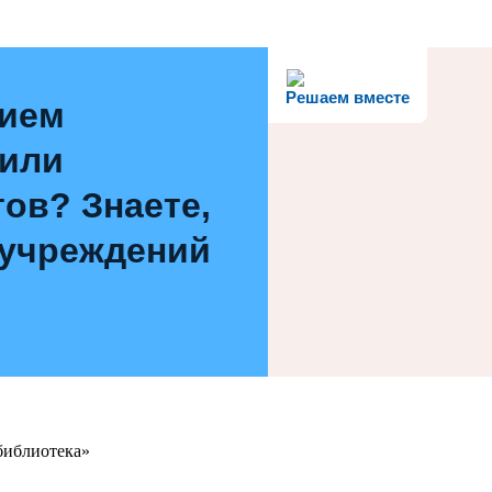
Решаем вместе
нием
 или
ов? Знаете,
 учреждений
библиотека»