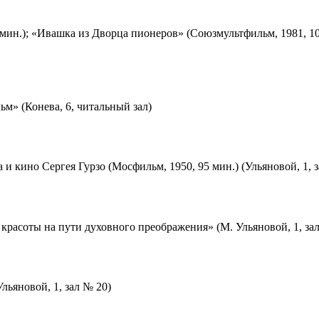
мин.); «Ивашка из Дворца пионеров» (Союзмультфильм, 1981, 10
м» (Конева, 6, читальный зал)
 и кино Сергея Гурзо (Мосфильм, 1950, 95 мин.) (Ульяновой, 1, 
красоты на пути духовного преображения» (М. Ульяновой, 1, за
льяновой, 1, зал № 20)