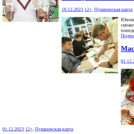
19.12.2023
12+
,
Пушкинская карта
Юноше
сможет
понеде
Подро
Мас
01.12.
01.12.2023
12+
,
Пушкинская карта