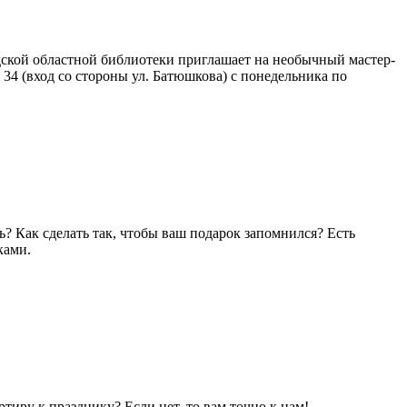
кой областной библиотеки приглашает на необычный мастер-
 34 (вход со стороны ул. Батюшкова) с понедельника по
? Как сделать так, чтобы ваш подарок запомнился? Есть
ками.
иру к празднику? Если нет, то вам точно к нам!