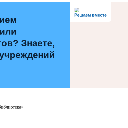
Решаем вместе
нием
 или
ов? Знаете,
 учреждений
библиотека»