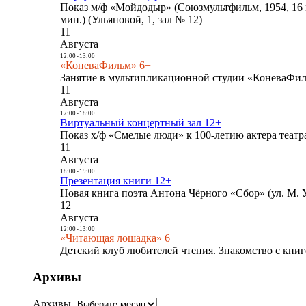
Показ м/ф «Мойдодыр» (Союзмультфильм, 1954, 16 
мин.) (Ульяновой, 1, зал № 12)
11
Августа
12:00
-
13:00
«КоневаФильм» 6+
Занятие в мультипликационной студии «КоневаФиль
11
Августа
17:00
-
18:00
Виртуальный концертный зал 12+
Показ х/ф «Смелые люди» к 100-летию актера театра
11
Августа
18:00
-
19:00
Презентация книги 12+
Новая книга поэта Антона Чёрного «Сбор» (ул. М. У
12
Августа
12:00
-
13:00
«Читающая лошадка» 6+
Детский клуб любителей чтения. Знакомство с книг
Архивы
Архивы