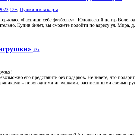
2023
12+
,
Пушкинская карта
Юношеский центр Вологодс
тельно. Купив билет, вы сможете подойти по адресу ул. Мира, д.
 игрушки»
12+
рузья!
зможно его представить без подарков. Не знаете, что подарить
пряниками – новогодними игрушками, расписанными своими ру
 подготовили новогодние подарки? А украсили ли вы свою кварт