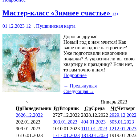
Мастер-класс «Зимнее счастье»
12+
01.12.2023
12+
,
Пушкинская карта
Дорогие друзья!
Новый год к нам мчится! Как
ваше новогоднее настроение?
Уже подготовили новогодние
подарки? А украсили ли вы свою
квартиру к празднику? Если нет,
то вам точно к нам!
Подробнее
← Предыдущая
Следующая →
<
Январь 2023
Пн
Понедельник
Вт
Вторник
Ср
Среда
Чт
Четверг
26
26.12.2022
27
27.12.2022
28
28.12.2022
29
29.12.2022
2
02.01.2023
3
03.01.2023
4
04.01.2023
5
05.01.2023
9
09.01.2023
10
10.01.2023
11
11.01.2023
12
12.01.2023
16
16.01.2023
17
17.01.2023
18
18.01.2023
19
19.01.2023