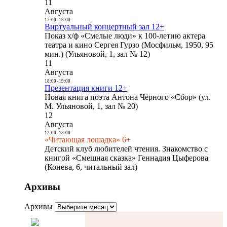
11
Августа
17:00
-
18:00
Виртуальный концертный зал 12+
Показ х/ф «Смелые люди» к 100-летию актера
театра и кино Сергея Гурзо (Мосфильм, 1950, 95
мин.) (Ульяновой, 1, зал № 12)
11
Августа
18:00
-
19:00
Презентация книги 12+
Новая книга поэта Антона Чёрного «Сбор» (ул.
М. Ульяновой, 1, зал № 20)
12
Августа
12:00
-
13:00
«Читающая лошадка» 6+
Детский клуб любителей чтения. Знакомство с
книгой «Смешная сказка» Геннадия Цыферова
(Конева, 6, читальный зал)
Архивы
Архивы