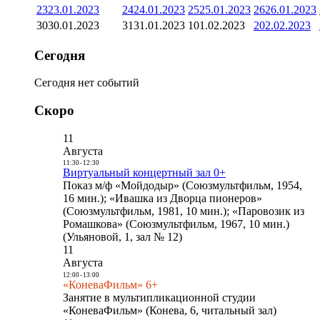
23
23.01.2023
24
24.01.2023
25
25.01.2023
26
26.01.2023
30
30.01.2023
31
31.01.2023
1
01.02.2023
2
02.02.2023
Сегодня
Сегодня нет событий
Скоро
11
Августа
11:30
-
12:30
Виртуальный концертный зал 0+
Показ м/ф «Мойдодыр» (Союзмультфильм, 1954,
16 мин.); «Ивашка из Дворца пионеров»
(Союзмультфильм, 1981, 10 мин.); «Паровозик из
Ромашкова» (Союзмультфильм, 1967, 10 мин.)
(Ульяновой, 1, зал № 12)
11
Августа
12:00
-
13:00
«КоневаФильм» 6+
Занятие в мультипликационной студии
«КоневаФильм» (Конева, 6, читальный зал)