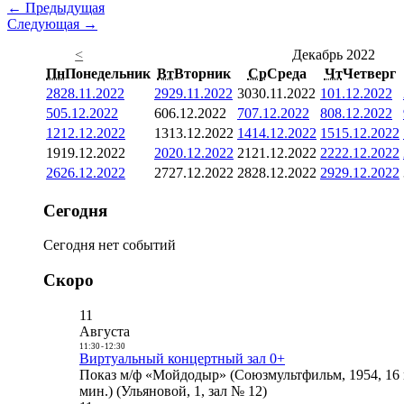
← Предыдущая
Следующая →
<
Декабрь 2022
Пн
Понедельник
Вт
Вторник
Ср
Среда
Чт
Четверг
28
28.11.2022
29
29.11.2022
30
30.11.2022
1
01.12.2022
5
05.12.2022
6
06.12.2022
7
07.12.2022
8
08.12.2022
12
12.12.2022
13
13.12.2022
14
14.12.2022
15
15.12.2022
19
19.12.2022
20
20.12.2022
21
21.12.2022
22
22.12.2022
26
26.12.2022
27
27.12.2022
28
28.12.2022
29
29.12.2022
Сегодня
Сегодня нет событий
Скоро
11
Августа
11:30
-
12:30
Виртуальный концертный зал 0+
Показ м/ф «Мойдодыр» (Союзмультфильм, 1954, 16 
мин.) (Ульяновой, 1, зал № 12)