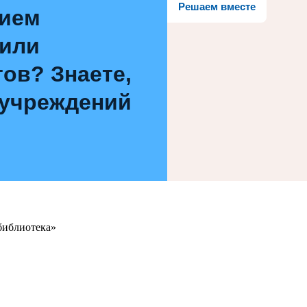
Решаем вместе
нием
 или
ов? Знаете,
 учреждений
библиотека»