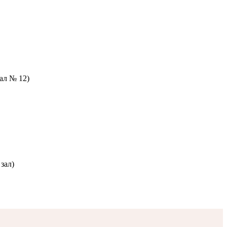
зал № 12)
зал)