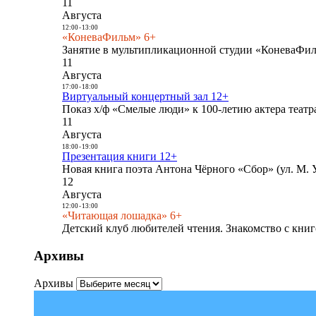
11
Августа
12:00
-
13:00
«КоневаФильм» 6+
Занятие в мультипликационной студии «КоневаФиль
11
Августа
17:00
-
18:00
Виртуальный концертный зал 12+
Показ х/ф «Смелые люди» к 100-летию актера театра
11
Августа
18:00
-
19:00
Презентация книги 12+
Новая книга поэта Антона Чёрного «Сбор» (ул. М. У
12
Августа
12:00
-
13:00
«Читающая лошадка» 6+
Детский клуб любителей чтения. Знакомство с книг
Архивы
Архивы