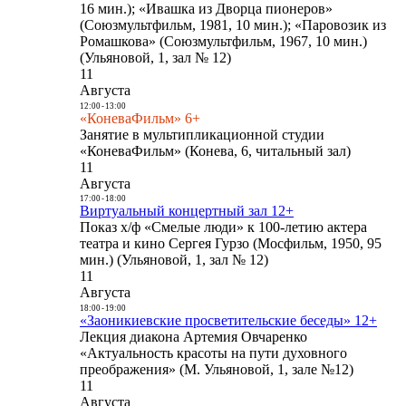
16 мин.); «Ивашка из Дворца пионеров»
(Союзмультфильм, 1981, 10 мин.); «Паровозик из
Ромашкова» (Союзмультфильм, 1967, 10 мин.)
(Ульяновой, 1, зал № 12)
11
Августа
12:00
-
13:00
«КоневаФильм» 6+
Занятие в мультипликационной студии
«КоневаФильм» (Конева, 6, читальный зал)
11
Августа
17:00
-
18:00
Виртуальный концертный зал 12+
Показ х/ф «Смелые люди» к 100-летию актера
театра и кино Сергея Гурзо (Мосфильм, 1950, 95
мин.) (Ульяновой, 1, зал № 12)
11
Августа
18:00
-
19:00
«Заоникиевские просветительские беседы» 12+
Лекция диакона Артемия Овчаренко
«Актуальность красоты на пути духовного
преображения» (М. Ульяновой, 1, зале №12)
11
Августа