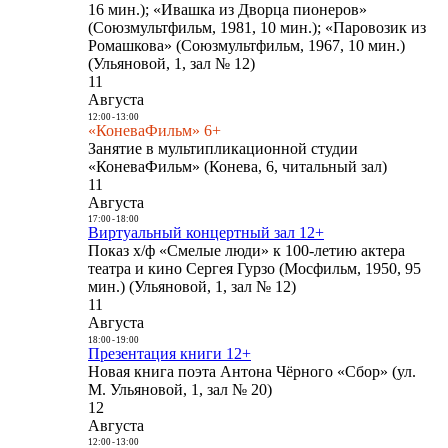
16 мин.); «Ивашка из Дворца пионеров»
(Союзмультфильм, 1981, 10 мин.); «Паровозик из
Ромашкова» (Союзмультфильм, 1967, 10 мин.)
(Ульяновой, 1, зал № 12)
11
Августа
12:00
-
13:00
«КоневаФильм» 6+
Занятие в мультипликационной студии
«КоневаФильм» (Конева, 6, читальный зал)
11
Августа
17:00
-
18:00
Виртуальный концертный зал 12+
Показ х/ф «Смелые люди» к 100-летию актера
театра и кино Сергея Гурзо (Мосфильм, 1950, 95
мин.) (Ульяновой, 1, зал № 12)
11
Августа
18:00
-
19:00
Презентация книги 12+
Новая книга поэта Антона Чёрного «Сбор» (ул.
М. Ульяновой, 1, зал № 20)
12
Августа
12:00
-
13:00