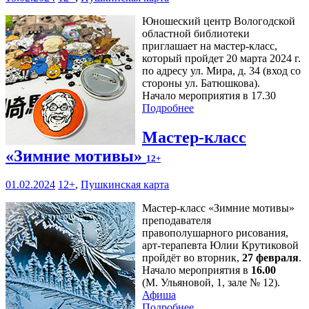
Юношеский центр Вологодской
областной библиотеки
приглашает на мастер-класс,
который пройдет 20 марта 2024 г.
по адресу ул. Мира, д. 34 (вход со
стороны ул. Батюшкова).
Начало мероприятия в 17.30
Подробнее
Мастер-класс
«Зимние мотивы»
12+
01.02.2024
12+
,
Пушкинская карта
Мастер-класс «Зимние мотивы»
преподавателя
правополушарного рисования,
арт-терапевта Юлии Крутиковой
пройдёт во вторник,
27 февраля
.
Начало мероприятия в
16.00
(М. Ульяновой, 1, зале № 12).
Афиша
Подробнее