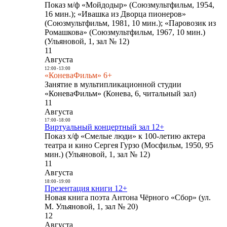
Показ м/ф «Мойдодыр» (Союзмультфильм, 1954,
16 мин.); «Ивашка из Дворца пионеров»
(Союзмультфильм, 1981, 10 мин.); «Паровозик из
Ромашкова» (Союзмультфильм, 1967, 10 мин.)
(Ульяновой, 1, зал № 12)
11
Августа
12:00
-
13:00
«КоневаФильм» 6+
Занятие в мультипликационной студии
«КоневаФильм» (Конева, 6, читальный зал)
11
Августа
17:00
-
18:00
Виртуальный концертный зал 12+
Показ х/ф «Смелые люди» к 100-летию актера
театра и кино Сергея Гурзо (Мосфильм, 1950, 95
мин.) (Ульяновой, 1, зал № 12)
11
Августа
18:00
-
19:00
Презентация книги 12+
Новая книга поэта Антона Чёрного «Сбор» (ул.
М. Ульяновой, 1, зал № 20)
12
Августа