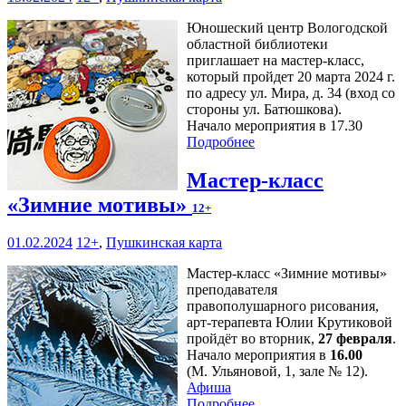
Юношеский центр Вологодской
областной библиотеки
приглашает на мастер-класс,
который пройдет 20 марта 2024 г.
по адресу ул. Мира, д. 34 (вход со
стороны ул. Батюшкова).
Начало мероприятия в 17.30
Подробнее
Мастер-класс
«Зимние мотивы»
12+
01.02.2024
12+
,
Пушкинская карта
Мастер-класс «Зимние мотивы»
преподавателя
правополушарного рисования,
арт-терапевта Юлии Крутиковой
пройдёт во вторник,
27 февраля
.
Начало мероприятия в
16.00
(М. Ульяновой, 1, зале № 12).
Афиша
Подробнее