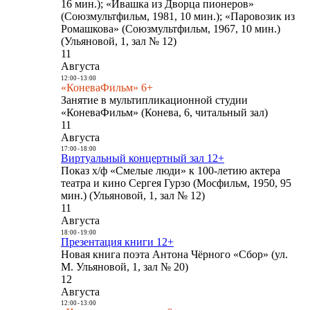
16 мин.); «Ивашка из Дворца пионеров»
(Союзмультфильм, 1981, 10 мин.); «Паровозик из
Ромашкова» (Союзмультфильм, 1967, 10 мин.)
(Ульяновой, 1, зал № 12)
11
Августа
12:00
-
13:00
«КоневаФильм» 6+
Занятие в мультипликационной студии
«КоневаФильм» (Конева, 6, читальный зал)
11
Августа
17:00
-
18:00
Виртуальный концертный зал 12+
Показ х/ф «Смелые люди» к 100-летию актера
театра и кино Сергея Гурзо (Мосфильм, 1950, 95
мин.) (Ульяновой, 1, зал № 12)
11
Августа
18:00
-
19:00
Презентация книги 12+
Новая книга поэта Антона Чёрного «Сбор» (ул.
М. Ульяновой, 1, зал № 20)
12
Августа
12:00
-
13:00