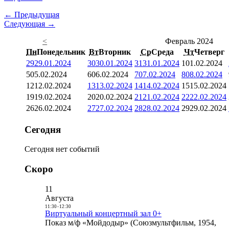
← Предыдущая
Следующая →
<
Февраль 2024
Пн
Понедельник
Вт
Вторник
Ср
Среда
Чт
Четверг
29
29.01.2024
30
30.01.2024
31
31.01.2024
1
01.02.2024
5
05.02.2024
6
06.02.2024
7
07.02.2024
8
08.02.2024
12
12.02.2024
13
13.02.2024
14
14.02.2024
15
15.02.2024
19
19.02.2024
20
20.02.2024
21
21.02.2024
22
22.02.2024
26
26.02.2024
27
27.02.2024
28
28.02.2024
29
29.02.2024
Сегодня
Сегодня нет событий
Скоро
11
Августа
11:30
-
12:30
Виртуальный концертный зал 0+
Показ м/ф «Мойдодыр» (Союзмультфильм, 1954,