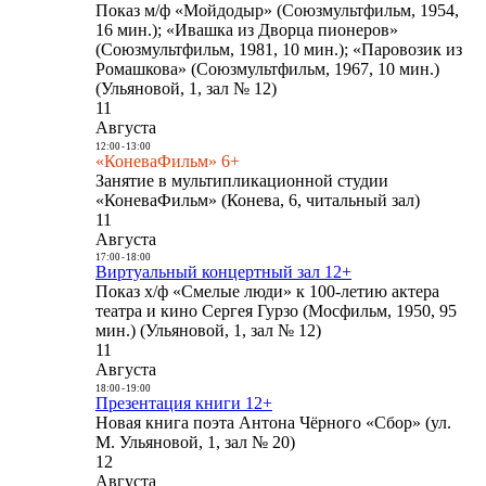
Показ м/ф «Мойдодыр» (Союзмультфильм, 1954,
16 мин.); «Ивашка из Дворца пионеров»
(Союзмультфильм, 1981, 10 мин.); «Паровозик из
Ромашкова» (Союзмультфильм, 1967, 10 мин.)
(Ульяновой, 1, зал № 12)
11
Августа
12:00
-
13:00
«КоневаФильм» 6+
Занятие в мультипликационной студии
«КоневаФильм» (Конева, 6, читальный зал)
11
Августа
17:00
-
18:00
Виртуальный концертный зал 12+
Показ х/ф «Смелые люди» к 100-летию актера
театра и кино Сергея Гурзо (Мосфильм, 1950, 95
мин.) (Ульяновой, 1, зал № 12)
11
Августа
18:00
-
19:00
Презентация книги 12+
Новая книга поэта Антона Чёрного «Сбор» (ул.
М. Ульяновой, 1, зал № 20)
12
Августа