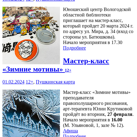
Юношеский центр Вологодской
областной библиотеки
приглашает на мастер-класс,
который пройдет 20 марта 2024 г.
по адресу ул. Мира, д. 34 (вход со
стороны ул. Батюшкова).
Начало мероприятия в 17.30
Подробнее
Мастер-класс
«Зимние мотивы»
12+
01.02.2024
12+
,
Пушкинская карта
Мастер-класс «Зимние мотивы»
преподавателя
правополушарного рисования,
арт-терапевта Юлии Крутиковой
пройдёт во вторник,
27 февраля
.
Начало мероприятия в
16.00
(М. Ульяновой, 1, зале № 12).
Афиша
Подробнее