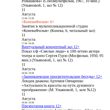
Ромашкова» (Союзмультфильм, 1967, 10 мин.)
(Ульяновой, 1, зал № 12)
11
Августа
12:00
-
13:00
«КоневаФильм» 6+
Занятие в мультипликационной студии
«КоневаФильм» (Конева, 6, читальный зал)
11
Августа
17:00
-
18:00
Виртуальный концертный зал 12+
Показ х/ф «Смелые люди» к 100-летию актера
театра и кино Сергея Гурзо (Мосфильм, 1950, 95
мин.) (Ульяновой, 1, зал № 12)
11
Августа
18:00
-
19:00
«Заоникиевские просветительские беседы» 12+
Лекция диакона Артемия Овчаренко
«Актуальность красоты на пути духовного
преображения» (М. Ульяновой, 1, зале №12)
11
Августа
18:00
-
19:00
Презентация книги 12+