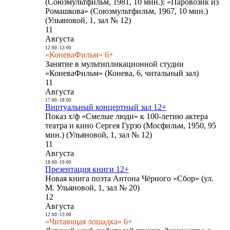
(Союзмультфильм, 1981, 10 мин.); «Паровозик из
Ромашкова» (Союзмультфильм, 1967, 10 мин.)
(Ульяновой, 1, зал № 12)
11
Августа
12:00
-
13:00
«КоневаФильм» 6+
Занятие в мультипликационной студии
«КоневаФильм» (Конева, 6, читальный зал)
11
Августа
17:00
-
18:00
Виртуальный концертный зал 12+
Показ х/ф «Смелые люди» к 100-летию актера
театра и кино Сергея Гурзо (Мосфильм, 1950, 95
мин.) (Ульяновой, 1, зал № 12)
11
Августа
18:00
-
19:00
Презентация книги 12+
Новая книга поэта Антона Чёрного «Сбор» (ул.
М. Ульяновой, 1, зал № 20)
12
Августа
12:00
-
13:00
«Читающая лошадка» 6+