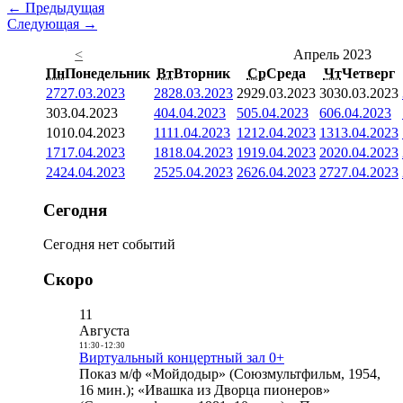
← Предыдущая
Следующая →
<
Апрель 2023
Пн
Понедельник
Вт
Вторник
Ср
Среда
Чт
Четверг
27
27.03.2023
28
28.03.2023
29
29.03.2023
30
30.03.2023
3
03.04.2023
4
04.04.2023
5
05.04.2023
6
06.04.2023
10
10.04.2023
11
11.04.2023
12
12.04.2023
13
13.04.2023
17
17.04.2023
18
18.04.2023
19
19.04.2023
20
20.04.2023
24
24.04.2023
25
25.04.2023
26
26.04.2023
27
27.04.2023
Сегодня
Сегодня нет событий
Скоро
11
Августа
11:30
-
12:30
Виртуальный концертный зал 0+
Показ м/ф «Мойдодыр» (Союзмультфильм, 1954,
16 мин.); «Ивашка из Дворца пионеров»