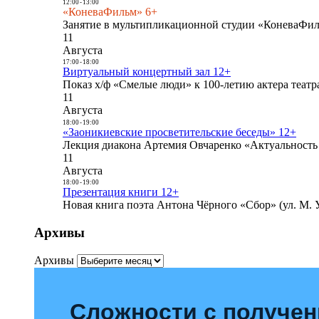
12:00
-
13:00
«КоневаФильм» 6+
Занятие в мультипликационной студии «КоневаФиль
11
Августа
17:00
-
18:00
Виртуальный концертный зал 12+
Показ х/ф «Смелые люди» к 100-летию актера театра
11
Августа
18:00
-
19:00
«Заоникиевские просветительские беседы» 12+
Лекция диакона Артемия Овчаренко «Актуальность 
11
Августа
18:00
-
19:00
Презентация книги 12+
Новая книга поэта Антона Чёрного «Сбор» (ул. М. У
Архивы
Архивы
Сложности с получе