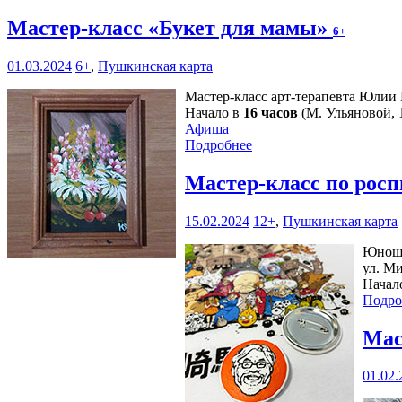
Мастер-класс «Букет для мамы»
6+
01.03.2024
6+
,
Пушкинская карта
Мастер-класс арт-терапевта Юлии
Начало в
16 часов
(М. Ульяновой, 1
Афиша
Подробнее
Мастер-класс по рос
15.02.2024
12+
,
Пушкинская карта
Юноше
ул. Ми
Начал
Подро
Мас
01.02.