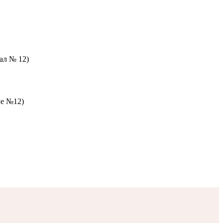
зал № 12)
ле №12)