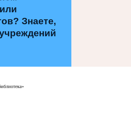
 или
ов? Знаете,
 учреждений
библиотека»