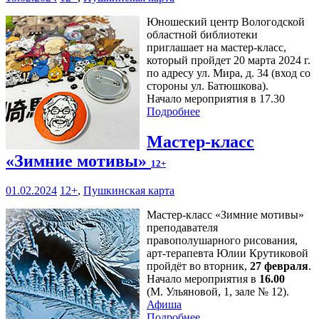
Юношеский центр Вологодской
областной библиотеки
приглашает на мастер-класс,
который пройдет 20 марта 2024 г.
по адресу ул. Мира, д. 34 (вход со
стороны ул. Батюшкова).
Начало мероприятия в 17.30
Подробнее
Мастер-класс
«Зимние мотивы»
12+
01.02.2024
12+
,
Пушкинская карта
Мастер-класс «Зимние мотивы»
преподавателя
правополушарного рисования,
арт-терапевта Юлии Крутиковой
пройдёт во вторник,
27 февраля
.
Начало мероприятия в
16.00
(М. Ульяновой, 1, зале № 12).
Афиша
Подробнее