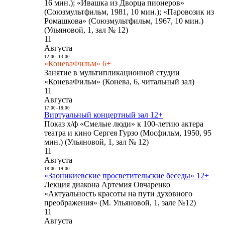
16 мин.); «Ивашка из Дворца пионеров»
(Союзмультфильм, 1981, 10 мин.); «Паровозик из
Ромашкова» (Союзмультфильм, 1967, 10 мин.)
(Ульяновой, 1, зал № 12)
11
Августа
12:00
-
13:00
«КоневаФильм» 6+
Занятие в мультипликационной студии
«КоневаФильм» (Конева, 6, читальный зал)
11
Августа
17:00
-
18:00
Виртуальный концертный зал 12+
Показ х/ф «Смелые люди» к 100-летию актера
театра и кино Сергея Гурзо (Мосфильм, 1950, 95
мин.) (Ульяновой, 1, зал № 12)
11
Августа
18:00
-
19:00
«Заоникиевские просветительские беседы» 12+
Лекция диакона Артемия Овчаренко
«Актуальность красоты на пути духовного
преображения» (М. Ульяновой, 1, зале №12)
11
Августа