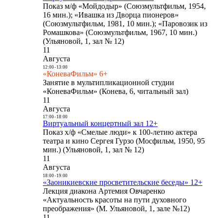
Показ м/ф «Мойдодыр» (Союзмультфильм, 1954,
16 мин.); «Ивашка из Дворца пионеров»
(Союзмультфильм, 1981, 10 мин.); «Паровозик из
Ромашкова» (Союзмультфильм, 1967, 10 мин.)
(Ульяновой, 1, зал № 12)
11
Августа
12:00
-
13:00
«КоневаФильм» 6+
Занятие в мультипликационной студии
«КоневаФильм» (Конева, 6, читальный зал)
11
Августа
17:00
-
18:00
Виртуальный концертный зал 12+
Показ х/ф «Смелые люди» к 100-летию актера
театра и кино Сергея Гурзо (Мосфильм, 1950, 95
мин.) (Ульяновой, 1, зал № 12)
11
Августа
18:00
-
19:00
«Заоникиевские просветительские беседы» 12+
Лекция диакона Артемия Овчаренко
«Актуальность красоты на пути духовного
преображения» (М. Ульяновой, 1, зале №12)
11