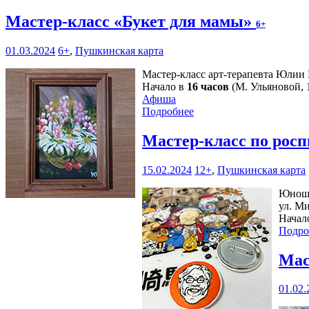
Мастер-класс «Букет для мамы»
6+
01.03.2024
6+
,
Пушкинская карта
Мастер-класс арт-терапевта Юлии
Начало в
16 часов
(М. Ульяновой, 1
Афиша
Подробнее
Мастер-класс по рос
15.02.2024
12+
,
Пушкинская карта
Юноше
ул. Ми
Начал
Подро
Мас
01.02.