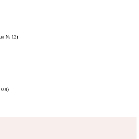
зал № 12)
зал)