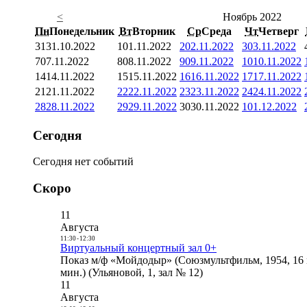
<
Ноябрь 2022
Пн
Понедельник
Вт
Вторник
Ср
Среда
Чт
Четверг
31
31.10.2022
1
01.11.2022
2
02.11.2022
3
03.11.2022
7
07.11.2022
8
08.11.2022
9
09.11.2022
10
10.11.2022
14
14.11.2022
15
15.11.2022
16
16.11.2022
17
17.11.2022
21
21.11.2022
22
22.11.2022
23
23.11.2022
24
24.11.2022
28
28.11.2022
29
29.11.2022
30
30.11.2022
1
01.12.2022
Сегодня
Сегодня нет событий
Скоро
11
Августа
11:30
-
12:30
Виртуальный концертный зал 0+
Показ м/ф «Мойдодыр» (Союзмультфильм, 1954, 16 
мин.) (Ульяновой, 1, зал № 12)
11
Августа