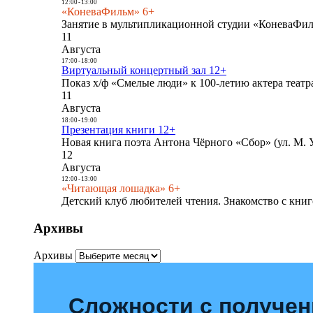
12:00
-
13:00
«КоневаФильм» 6+
Занятие в мультипликационной студии «КоневаФиль
11
Августа
17:00
-
18:00
Виртуальный концертный зал 12+
Показ х/ф «Смелые люди» к 100-летию актера театра
11
Августа
18:00
-
19:00
Презентация книги 12+
Новая книга поэта Антона Чёрного «Сбор» (ул. М. У
12
Августа
12:00
-
13:00
«Читающая лошадка» 6+
Детский клуб любителей чтения. Знакомство с книг
Архивы
Архивы
Сложности с получе