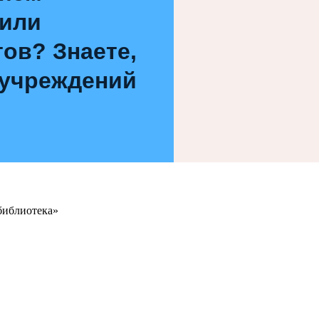
 или
ов? Знаете,
 учреждений
библиотека»