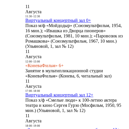
11
Августа
11:30
-
12:30
Виртуальный концертный зал 0+
Показ м/ф «Мойдодыр» (Союзмультфильм, 1954,
16 мин.); «Ивашка из Дворца пионеров»
(Союзмультфильм, 1981, 10 мин.); «Паровозик из
Ромашкова» (Союзмультфильм, 1967, 10 мин.)
(Ульяновой, 1, зал № 12)
11
Августа
12:00
-
13:00
«КоневаФильм» 6+
Занятие в мультипликационной студии
«КоневаФильм» (Конева, 6, читальный зал)
11
Августа
17:00
-
18:00
Виртуальный концертный зал 12+
Показ х/ф «Смелые люди» к 100-летию актера
театра и кино Сергея Гурзо (Мосфильм, 1950, 95
мин.) (Ульяновой, 1, зал № 12)
11
Августа
18:00
-
19:00