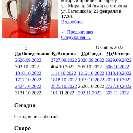
который пройдет по адресу
ул. Мира, д. 34 (вход со стороны
ул. Батюшкова)
21 февраля в
17.30
.
Подробнее
← Предыдущая
Следующая →
<
Октябрь 2022
Пн
Понедельник
Вт
Вторник
Ср
Среда
Чт
Четверг
26
26.09.2022
27
27.09.2022
28
28.09.2022
29
29.09.2022
3
03.10.2022
4
04.10.2022
5
05.10.2022
6
06.10.2022
10
10.10.2022
11
11.10.2022
12
12.10.2022
13
13.10.2022
17
17.10.2022
18
18.10.2022
19
19.10.2022
20
20.10.2022
24
24.10.2022
25
25.10.2022
26
26.10.2022
27
27.10.2022
31
31.10.2022
1
01.11.2022
2
02.11.2022
3
03.11.2022
Сегодня
Сегодня нет событий
Скоро