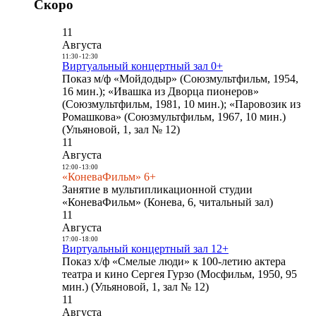
Скоро
11
Августа
11:30
-
12:30
Виртуальный концертный зал 0+
Показ м/ф «Мойдодыр» (Союзмультфильм, 1954,
16 мин.); «Ивашка из Дворца пионеров»
(Союзмультфильм, 1981, 10 мин.); «Паровозик из
Ромашкова» (Союзмультфильм, 1967, 10 мин.)
(Ульяновой, 1, зал № 12)
11
Августа
12:00
-
13:00
«КоневаФильм» 6+
Занятие в мультипликационной студии
«КоневаФильм» (Конева, 6, читальный зал)
11
Августа
17:00
-
18:00
Виртуальный концертный зал 12+
Показ х/ф «Смелые люди» к 100-летию актера
театра и кино Сергея Гурзо (Мосфильм, 1950, 95
мин.) (Ульяновой, 1, зал № 12)
11
Августа