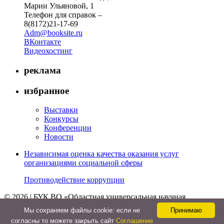
Марии Ульяновой, 1
Телефон для справок –
8(8172)21-17-69
Adm@booksite.ru
ВКонтакте
Видеохостинг
реклама
избранное
Выставки
Конкурсы
Конференции
Новости
Независимая оценка качества оказания услуг
организациями социальной сферы
Противодействие коррупции
© 2026 | БУК ВО «Областная универсальная научная
библиотека»
Мы cохраняем файлы cookie: если не
Принимаю
↑
согласны то можете закрыть сайт
Соглашение