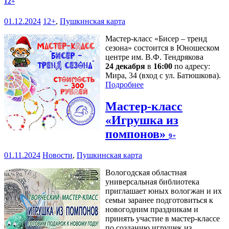
12+
01.12.2024
12+
,
Пушкинская карта
Мастер-класс «Бисер – тренд
сезона» состоится в Юношеском
центре им. В.Ф. Тендрякова
24 декабря
в
16:00
по адресу:
Мира, 34 (вход с ул. Батюшкова).
Подробнее
Мастер-класс
«Игрушка из
помпонов»
9+
01.11.2024
Новости
,
Пушкинская карта
Вологодская областная
универсальная библиотека
приглашает юных вологжан и их
семьи заранее подготовиться к
новогодним праздникам и
принять участие в мастер-классе
по созданию игрушек из