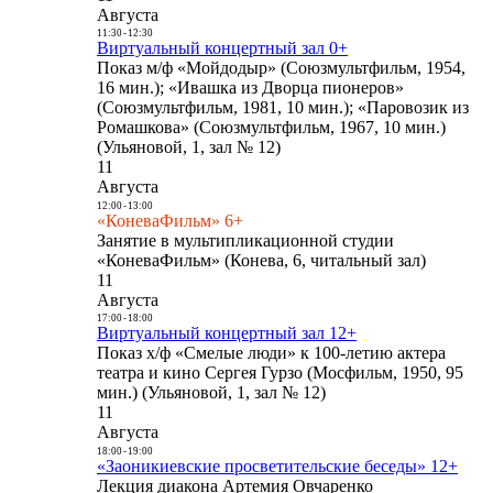
Августа
11:30
-
12:30
Виртуальный концертный зал 0+
Показ м/ф «Мойдодыр» (Союзмультфильм, 1954,
16 мин.); «Ивашка из Дворца пионеров»
(Союзмультфильм, 1981, 10 мин.); «Паровозик из
Ромашкова» (Союзмультфильм, 1967, 10 мин.)
(Ульяновой, 1, зал № 12)
11
Августа
12:00
-
13:00
«КоневаФильм» 6+
Занятие в мультипликационной студии
«КоневаФильм» (Конева, 6, читальный зал)
11
Августа
17:00
-
18:00
Виртуальный концертный зал 12+
Показ х/ф «Смелые люди» к 100-летию актера
театра и кино Сергея Гурзо (Мосфильм, 1950, 95
мин.) (Ульяновой, 1, зал № 12)
11
Августа
18:00
-
19:00
«Заоникиевские просветительские беседы» 12+
Лекция диакона Артемия Овчаренко