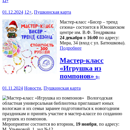
12+
01.12.2024
12+
,
Пушкинская карта
Мастер-класс «Бисер – тренд
сезона» состоится в Юношеском
центре им. В.Ф. Тендрякова
24 декабря
в
16:00
по адресу:
Мира, 34 (вход с ул. Батюшкова).
Подробнее
Мастер-класс
«Игрушка из
помпонов»
9+
01.11.2024
Новости
,
Пушкинская карта
Вологодская
областная универсальная библиотека приглашает юных
вологжан и их семьи заранее подготовиться к новогодним
праздникам и принять участие в мастер-классе по созданию
игрушек из помпонов.
Мероприятие состоится во вторник,
19 ноября
, по адресу:
М. Ульяновой, 1, зал №12.