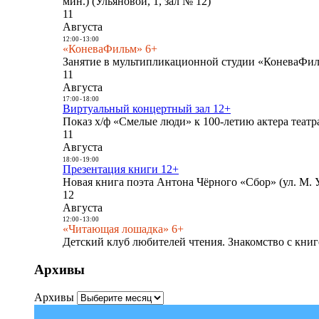
мин.) (Ульяновой, 1, зал № 12)
11
Августа
12:00
-
13:00
«КоневаФильм» 6+
Занятие в мультипликационной студии «КоневаФиль
11
Августа
17:00
-
18:00
Виртуальный концертный зал 12+
Показ х/ф «Смелые люди» к 100-летию актера театра
11
Августа
18:00
-
19:00
Презентация книги 12+
Новая книга поэта Антона Чёрного «Сбор» (ул. М. У
12
Августа
12:00
-
13:00
«Читающая лошадка» 6+
Детский клуб любителей чтения. Знакомство с книг
Архивы
Архивы