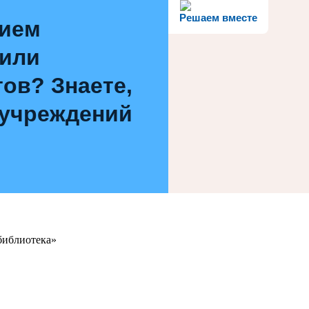
Решаем вместе
нием
 или
ов? Знаете,
 учреждений
библиотека»