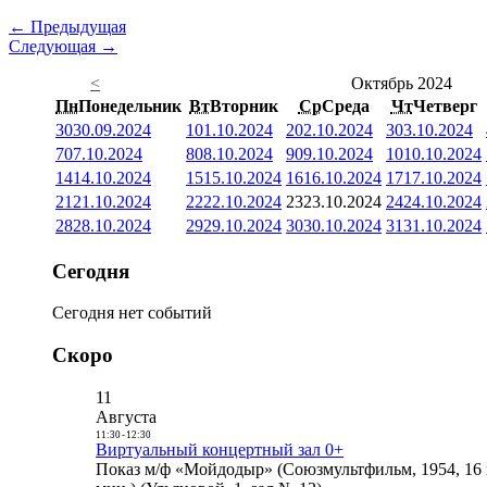
← Предыдущая
Следующая →
<
Октябрь 2024
Пн
Понедельник
Вт
Вторник
Ср
Среда
Чт
Четверг
30
30.09.2024
1
01.10.2024
2
02.10.2024
3
03.10.2024
7
07.10.2024
8
08.10.2024
9
09.10.2024
10
10.10.2024
14
14.10.2024
15
15.10.2024
16
16.10.2024
17
17.10.2024
21
21.10.2024
22
22.10.2024
23
23.10.2024
24
24.10.2024
28
28.10.2024
29
29.10.2024
30
30.10.2024
31
31.10.2024
Сегодня
Сегодня нет событий
Скоро
11
Августа
11:30
-
12:30
Виртуальный концертный зал 0+
Показ м/ф «Мойдодыр» (Союзмультфильм, 1954, 16 