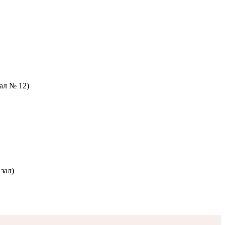
зал № 12)
зал)