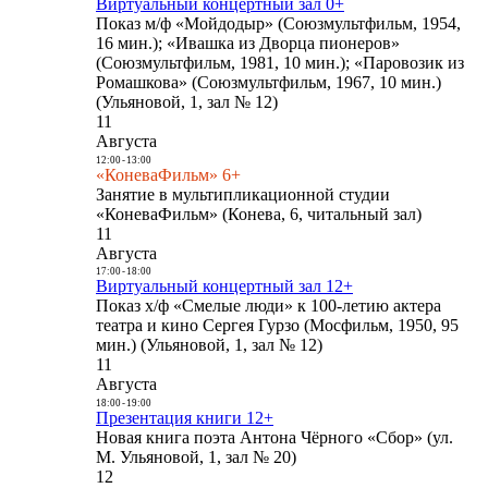
Виртуальный концертный зал 0+
Показ м/ф «Мойдодыр» (Союзмультфильм, 1954,
16 мин.); «Ивашка из Дворца пионеров»
(Союзмультфильм, 1981, 10 мин.); «Паровозик из
Ромашкова» (Союзмультфильм, 1967, 10 мин.)
(Ульяновой, 1, зал № 12)
11
Августа
12:00
-
13:00
«КоневаФильм» 6+
Занятие в мультипликационной студии
«КоневаФильм» (Конева, 6, читальный зал)
11
Августа
17:00
-
18:00
Виртуальный концертный зал 12+
Показ х/ф «Смелые люди» к 100-летию актера
театра и кино Сергея Гурзо (Мосфильм, 1950, 95
мин.) (Ульяновой, 1, зал № 12)
11
Августа
18:00
-
19:00
Презентация книги 12+
Новая книга поэта Антона Чёрного «Сбор» (ул.
М. Ульяновой, 1, зал № 20)
12