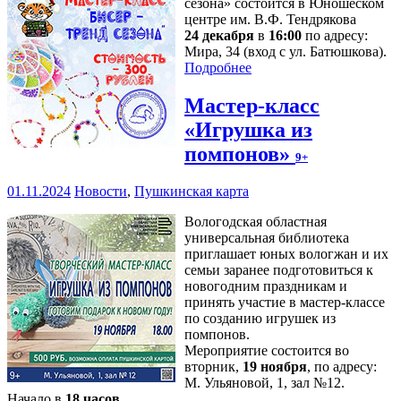
сезона» состоится в Юношеском
центре им. В.Ф. Тендрякова
24 декабря
в
16:00
по адресу:
Мира, 34 (вход с ул. Батюшкова).
Подробнее
Мастер-класс
«Игрушка из
помпонов»
9+
01.11.2024
Новости
,
Пушкинская карта
Вологодская областная
универсальная библиотека
приглашает юных вологжан и их
семьи заранее подготовиться к
новогодним праздникам и
принять участие в мастер-классе
по созданию игрушек из
помпонов.
Мероприятие состоится во
вторник,
19 ноября
, по адресу:
М. Ульяновой, 1, зал №12.
Начало в
18 часов
.