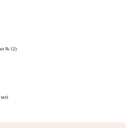
зал № 12)
зал)