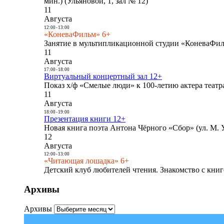
мин.) (Ульяновой, 1, зал № 12)
11
Августа
12:00
-
13:00
«КоневаФильм» 6+
Занятие в мультипликационной студии «КоневаФиль
11
Августа
17:00
-
18:00
Виртуальный концертный зал 12+
Показ х/ф «Смелые люди» к 100-летию актера театра
11
Августа
18:00
-
19:00
Презентация книги 12+
Новая книга поэта Антона Чёрного «Сбор» (ул. М. У
12
Августа
12:00
-
13:00
«Читающая лошадка» 6+
Детский клуб любителей чтения. Знакомство с книг
Архивы
Архивы