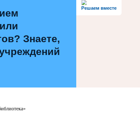
Решаем вместе
нием
 или
ов? Знаете,
 учреждений
библиотека»