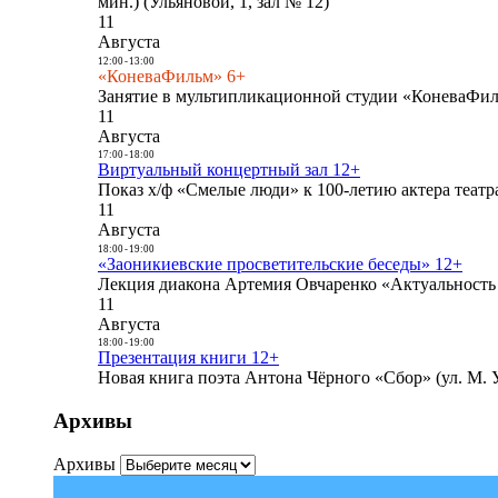
мин.) (Ульяновой, 1, зал № 12)
11
Августа
12:00
-
13:00
«КоневаФильм» 6+
Занятие в мультипликационной студии «КоневаФиль
11
Августа
17:00
-
18:00
Виртуальный концертный зал 12+
Показ х/ф «Смелые люди» к 100-летию актера театра
11
Августа
18:00
-
19:00
«Заоникиевские просветительские беседы» 12+
Лекция диакона Артемия Овчаренко «Актуальность 
11
Августа
18:00
-
19:00
Презентация книги 12+
Новая книга поэта Антона Чёрного «Сбор» (ул. М. У
Архивы
Архивы