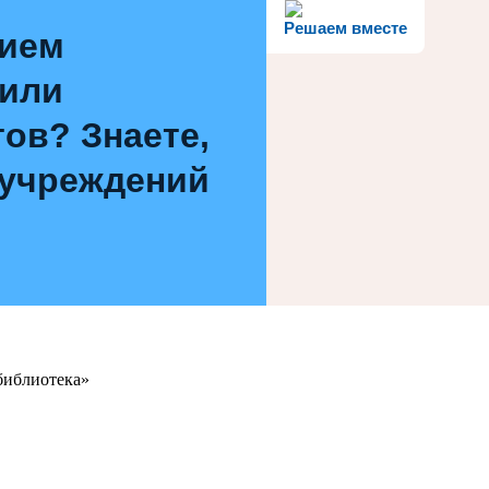
Решаем вместе
нием
 или
ов? Знаете,
 учреждений
библиотека»