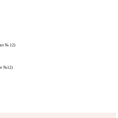
зал № 12)
ле №12)