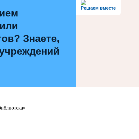
Решаем вместе
нием
 или
ов? Знаете,
 учреждений
библиотека»