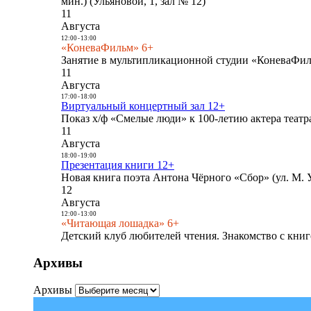
мин.) (Ульяновой, 1, зал № 12)
11
Августа
12:00
-
13:00
«КоневаФильм» 6+
Занятие в мультипликационной студии «КоневаФиль
11
Августа
17:00
-
18:00
Виртуальный концертный зал 12+
Показ х/ф «Смелые люди» к 100-летию актера театра
11
Августа
18:00
-
19:00
Презентация книги 12+
Новая книга поэта Антона Чёрного «Сбор» (ул. М. У
12
Августа
12:00
-
13:00
«Читающая лошадка» 6+
Детский клуб любителей чтения. Знакомство с книг
Архивы
Архивы