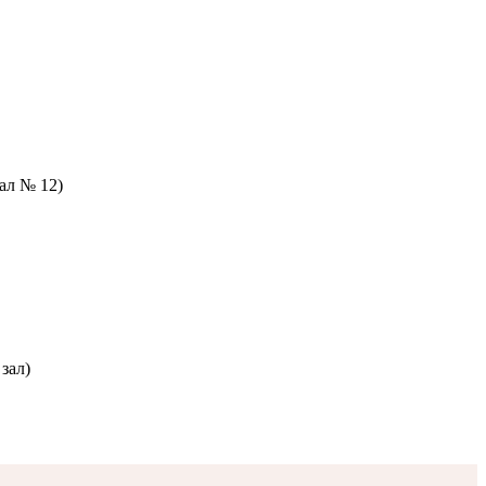
зал № 12)
зал)