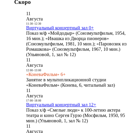
Скоро
11
Августа
11:30
-
12:30
Виртуальный концертный зал 0+
Показ м/ф «Мойдодыр» (Союзмультфильм, 1954,
16 мин.); «Ивашка из Дворца пионеров»
(Союзмультфильм, 1981, 10 мин.); «Паровозик из
Ромашкова» (Союзмультфильм, 1967, 10 мин.)
(Ульяновой, 1, зал № 12)
11
Августа
12:00
-
13:00
«КоневаФильм» 6+
Занятие в мультипликационной студии
«КоневаФильм» (Конева, 6, читальный зал)
11
Августа
17:00
-
18:00
Виртуальный концертный зал 12+
Показ х/ф «Смелые люди» к 100-летию актера
театра и кино Сергея Гурзо (Мосфильм, 1950, 95
мин.) (Ульяновой, 1, зал № 12)
11
Августа