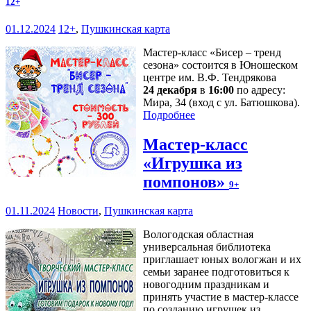
12+
01.12.2024
12+
,
Пушкинская карта
Мастер-класс «Бисер – тренд
сезона» состоится в Юношеском
центре им. В.Ф. Тендрякова
24 декабря
в
16:00
по адресу:
Мира, 34 (вход с ул. Батюшкова).
Подробнее
Мастер-класс
«Игрушка из
помпонов»
9+
01.11.2024
Новости
,
Пушкинская карта
Вологодская областная
универсальная библиотека
приглашает юных вологжан и их
семьи заранее подготовиться к
новогодним праздникам и
принять участие в мастер-классе
по созданию игрушек из