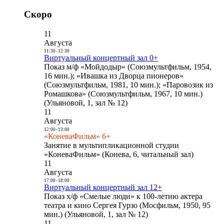
Скоро
11
Августа
11:30
-
12:30
Виртуальный концертный зал 0+
Показ м/ф «Мойдодыр» (Союзмультфильм, 1954,
16 мин.); «Ивашка из Дворца пионеров»
(Союзмультфильм, 1981, 10 мин.); «Паровозик из
Ромашкова» (Союзмультфильм, 1967, 10 мин.)
(Ульяновой, 1, зал № 12)
11
Августа
12:00
-
13:00
«КоневаФильм» 6+
Занятие в мультипликационной студии
«КоневаФильм» (Конева, 6, читальный зал)
11
Августа
17:00
-
18:00
Виртуальный концертный зал 12+
Показ х/ф «Смелые люди» к 100-летию актера
театра и кино Сергея Гурзо (Мосфильм, 1950, 95
мин.) (Ульяновой, 1, зал № 12)
11