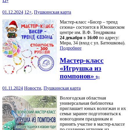
12+
01.12.2024
12+
,
Пушкинская карта
Мастер-класс «Бисер – тренд
сезона» состоится в Юношеском
центре им. В.Ф. Тендрякова
24 декабря
в
16:00
по адресу:
Мира, 34 (вход с ул. Батюшкова).
Подробнее
Мастер-класс
«Игрушка из
помпонов»
9+
01.11.2024
Новости
,
Пушкинская карта
Вологодская областная
универсальная библиотека
приглашает юных вологжан и их
семьи заранее подготовиться к
новогодним праздникам и
принять участие в мастер-классе
по созданию игрушек из