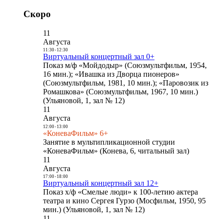
Скоро
11
Августа
11:30
-
12:30
Виртуальный концертный зал 0+
Показ м/ф «Мойдодыр» (Союзмультфильм, 1954,
16 мин.); «Ивашка из Дворца пионеров»
(Союзмультфильм, 1981, 10 мин.); «Паровозик из
Ромашкова» (Союзмультфильм, 1967, 10 мин.)
(Ульяновой, 1, зал № 12)
11
Августа
12:00
-
13:00
«КоневаФильм» 6+
Занятие в мультипликационной студии
«КоневаФильм» (Конева, 6, читальный зал)
11
Августа
17:00
-
18:00
Виртуальный концертный зал 12+
Показ х/ф «Смелые люди» к 100-летию актера
театра и кино Сергея Гурзо (Мосфильм, 1950, 95
мин.) (Ульяновой, 1, зал № 12)
11