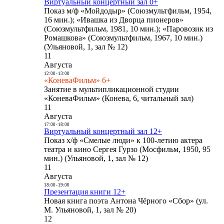
Виртуальный концертный зал 0+
Показ м/ф «Мойдодыр» (Союзмультфильм, 1954,
16 мин.); «Ивашка из Дворца пионеров»
(Союзмультфильм, 1981, 10 мин.); «Паровозик из
Ромашкова» (Союзмультфильм, 1967, 10 мин.)
(Ульяновой, 1, зал № 12)
11
Августа
12:00
-
13:00
«КоневаФильм» 6+
Занятие в мультипликационной студии
«КоневаФильм» (Конева, 6, читальный зал)
11
Августа
17:00
-
18:00
Виртуальный концертный зал 12+
Показ х/ф «Смелые люди» к 100-летию актера
театра и кино Сергея Гурзо (Мосфильм, 1950, 95
мин.) (Ульяновой, 1, зал № 12)
11
Августа
18:00
-
19:00
Презентация книги 12+
Новая книга поэта Антона Чёрного «Сбор» (ул.
М. Ульяновой, 1, зал № 20)
12