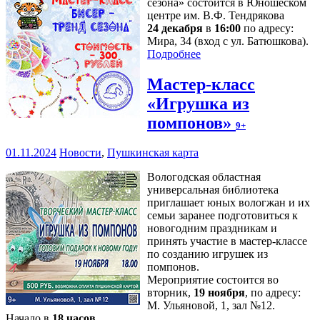
сезона» состоится в Юношеском
центре им. В.Ф. Тендрякова
24 декабря
в
16:00
по адресу:
Мира, 34 (вход с ул. Батюшкова).
Подробнее
Мастер-класс
«Игрушка из
помпонов»
9+
01.11.2024
Новости
,
Пушкинская карта
Вологодская областная
универсальная библиотека
приглашает юных вологжан и их
семьи заранее подготовиться к
новогодним праздникам и
принять участие в мастер-классе
по созданию игрушек из
помпонов.
Мероприятие состоится во
вторник,
19 ноября
, по адресу:
М. Ульяновой, 1, зал №12.
Начало в
18 часов
.