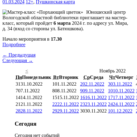
01.03.2024
12+
,
Пушкинская карта
Юношеский центр
Вологодской областной библиотеки приглашает на мастер-
класс, который пройдет
6 марта
2024 г. по адресу ул. Мира,
д. 34 (вход со стороны ул. Батюшкова).
Начало мероприятия в
17.30
Подробнее
← Предыдущая
Следующая →
<
Ноябрь 2022
Пн
Понедельник
Вт
Вторник
Ср
Среда
Чт
Четверг
31
31.10.2022
1
01.11.2022
2
02.11.2022
3
03.11.2022
7
07.11.2022
8
08.11.2022
9
09.11.2022
10
10.11.2022
14
14.11.2022
15
15.11.2022
16
16.11.2022
17
17.11.2022
21
21.11.2022
22
22.11.2022
23
23.11.2022
24
24.11.2022
28
28.11.2022
29
29.11.2022
30
30.11.2022
1
01.12.2022
Сегодня
Сегодня нет событий