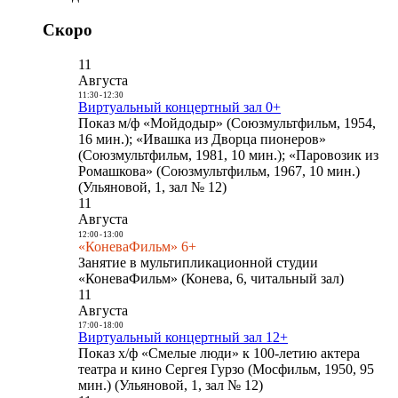
Скоро
11
Августа
11:30
-
12:30
Виртуальный концертный зал 0+
Показ м/ф «Мойдодыр» (Союзмультфильм, 1954,
16 мин.); «Ивашка из Дворца пионеров»
(Союзмультфильм, 1981, 10 мин.); «Паровозик из
Ромашкова» (Союзмультфильм, 1967, 10 мин.)
(Ульяновой, 1, зал № 12)
11
Августа
12:00
-
13:00
«КоневаФильм» 6+
Занятие в мультипликационной студии
«КоневаФильм» (Конева, 6, читальный зал)
11
Августа
17:00
-
18:00
Виртуальный концертный зал 12+
Показ х/ф «Смелые люди» к 100-летию актера
театра и кино Сергея Гурзо (Мосфильм, 1950, 95
мин.) (Ульяновой, 1, зал № 12)