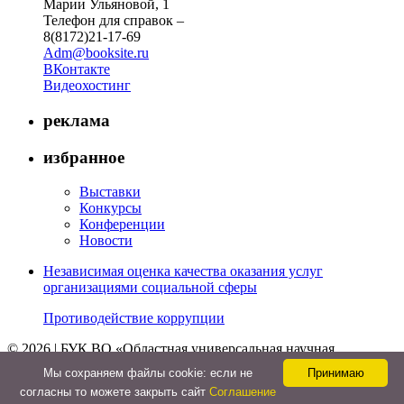
Марии Ульяновой, 1
Телефон для справок –
8(8172)21-17-69
Adm@booksite.ru
ВКонтакте
Видеохостинг
реклама
избранное
Выставки
Конкурсы
Конференции
Новости
Независимая оценка качества оказания услуг
организациями социальной сферы
Противодействие коррупции
© 2026 | БУК ВО «Областная универсальная научная
библиотека»
Мы cохраняем файлы cookie: если не
Принимаю
↑
согласны то можете закрыть сайт
Соглашение