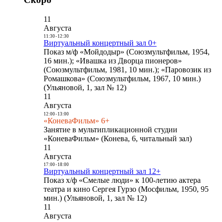
11
Августа
11:30
-
12:30
Виртуальный концертный зал 0+
Показ м/ф «Мойдодыр» (Союзмультфильм, 1954,
16 мин.); «Ивашка из Дворца пионеров»
(Союзмультфильм, 1981, 10 мин.); «Паровозик из
Ромашкова» (Союзмультфильм, 1967, 10 мин.)
(Ульяновой, 1, зал № 12)
11
Августа
12:00
-
13:00
«КоневаФильм» 6+
Занятие в мультипликационной студии
«КоневаФильм» (Конева, 6, читальный зал)
11
Августа
17:00
-
18:00
Виртуальный концертный зал 12+
Показ х/ф «Смелые люди» к 100-летию актера
театра и кино Сергея Гурзо (Мосфильм, 1950, 95
мин.) (Ульяновой, 1, зал № 12)
11
Августа