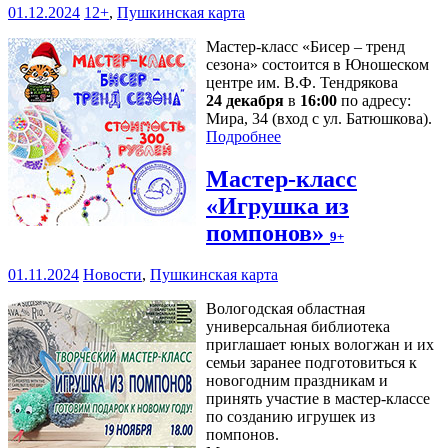
01.12.2024
12+
,
Пушкинская карта
Мастер-класс «Бисер – тренд
сезона» состоится в Юношеском
центре им. В.Ф. Тендрякова
24 декабря
в
16:00
по адресу:
Мира, 34 (вход с ул. Батюшкова).
Подробнее
Мастер-класс
«Игрушка из
помпонов»
9+
01.11.2024
Новости
,
Пушкинская карта
Вологодская областная
универсальная библиотека
приглашает юных вологжан и их
семьи заранее подготовиться к
новогодним праздникам и
принять участие в мастер-классе
по созданию игрушек из
помпонов.