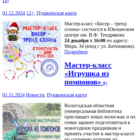
12+
01.12.2024
12+
,
Пушкинская карта
Мастер-класс «Бисер – тренд
сезона» состоится в Юношеском
центре им. В.Ф. Тендрякова
24 декабря
в
16:00
по адресу:
Мира, 34 (вход с ул. Батюшкова).
Подробнее
Мастер-класс
«Игрушка из
помпонов»
9+
01.11.2024
Новости
,
Пушкинская карта
Вологодская областная
универсальная библиотека
приглашает юных вологжан и их
семьи заранее подготовиться к
новогодним праздникам и
принять участие в мастер-классе
по созданию игрушек из