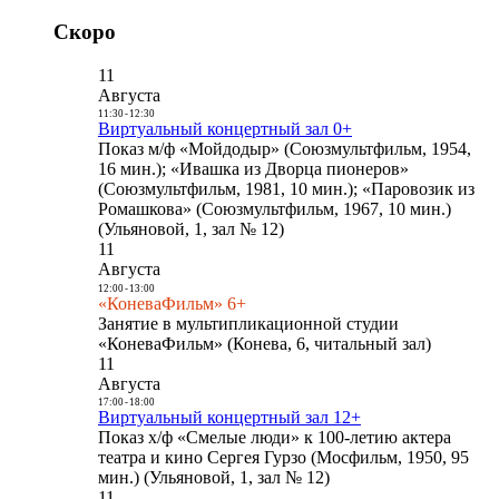
Скоро
11
Августа
11:30
-
12:30
Виртуальный концертный зал 0+
Показ м/ф «Мойдодыр» (Союзмультфильм, 1954,
16 мин.); «Ивашка из Дворца пионеров»
(Союзмультфильм, 1981, 10 мин.); «Паровозик из
Ромашкова» (Союзмультфильм, 1967, 10 мин.)
(Ульяновой, 1, зал № 12)
11
Августа
12:00
-
13:00
«КоневаФильм» 6+
Занятие в мультипликационной студии
«КоневаФильм» (Конева, 6, читальный зал)
11
Августа
17:00
-
18:00
Виртуальный концертный зал 12+
Показ х/ф «Смелые люди» к 100-летию актера
театра и кино Сергея Гурзо (Мосфильм, 1950, 95
мин.) (Ульяновой, 1, зал № 12)
11