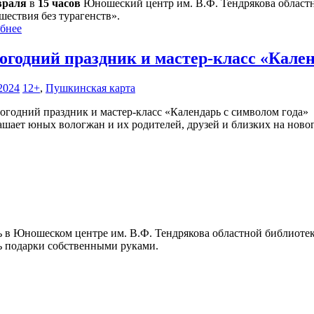
враля
в
15 часов
Юношеский центр им. В.Ф. Тендрякова областн
шествия без турагенств».
бнее
огодний праздник и мастер-класс «Кален
2024
12+
,
Пушкинская карта
ашает юных вологжан и их родителей, друзей и близких на новог
ь в Юношеском центре им. В.Ф. Тендрякова областной библиот
ть подарки собственными руками.