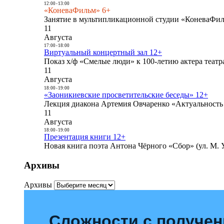
12:00
-
13:00
«КоневаФильм» 6+
Занятие в мультипликационной студии «КоневаФиль
11
Августа
17:00
-
18:00
Виртуальный концертный зал 12+
Показ х/ф «Смелые люди» к 100-летию актера театра
11
Августа
18:00
-
19:00
«Заоникиевские просветительские беседы» 12+
Лекция диакона Артемия Овчаренко «Актуальность 
11
Августа
18:00
-
19:00
Презентация книги 12+
Новая книга поэта Антона Чёрного «Сбор» (ул. М. У
Архивы
Архивы
Сложности с получе