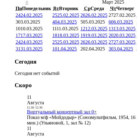
<
Март 2025
Пн
Понедельник
Вт
Вторник
Ср
Среда
Чт
Четверг
24
24.02.2025
25
25.02.2025
26
26.02.2025
27
27.02.2025
3
03.03.2025
4
04.03.2025
5
05.03.2025
6
06.03.2025
10
10.03.2025
11
11.03.2025
12
12.03.2025
13
13.03.2025
17
17.03.2025
18
18.03.2025
19
19.03.2025
20
20.03.2025
24
24.03.2025
25
25.03.2025
26
26.03.2025
27
27.03.2025
31
31.03.2025
1
01.04.2025
2
02.04.2025
3
03.04.2025
Сегодня
Сегодня нет событий
Скоро
11
Августа
11:30
-
12:30
Виртуальный концертный зал 0+
Показ м/ф «Мойдодыр» (Союзмультфильм, 1954, 16 
мин.) (Ульяновой, 1, зал № 12)
11
Августа