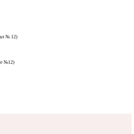
зал № 12)
ле №12)