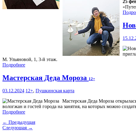
25 фе
«Путе
Подро
Нов
15.12.
пригл
М. Ульяновой, 1, 3-й этаж.
Подробнее
Мастерская Деда Мороза
12+
03.12.2024
12+
,
Пушкинская карта
Мастерская Деда Мороза открылас
вологжан и гостей города на занятия, на которых можно созда
Подробнее
← Предыдущая
Следующая →