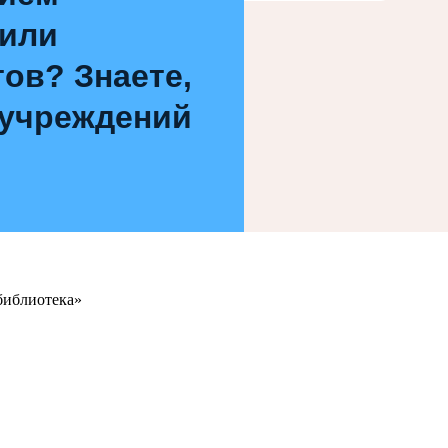
 или
ов? Знаете,
 учреждений
библиотека»