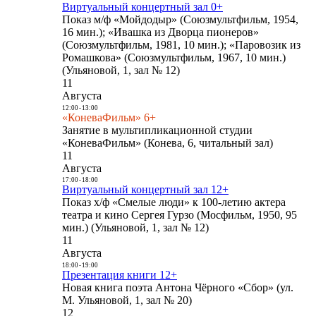
Виртуальный концертный зал 0+
Показ м/ф «Мойдодыр» (Союзмультфильм, 1954,
16 мин.); «Ивашка из Дворца пионеров»
(Союзмультфильм, 1981, 10 мин.); «Паровозик из
Ромашкова» (Союзмультфильм, 1967, 10 мин.)
(Ульяновой, 1, зал № 12)
11
Августа
12:00
-
13:00
«КоневаФильм» 6+
Занятие в мультипликационной студии
«КоневаФильм» (Конева, 6, читальный зал)
11
Августа
17:00
-
18:00
Виртуальный концертный зал 12+
Показ х/ф «Смелые люди» к 100-летию актера
театра и кино Сергея Гурзо (Мосфильм, 1950, 95
мин.) (Ульяновой, 1, зал № 12)
11
Августа
18:00
-
19:00
Презентация книги 12+
Новая книга поэта Антона Чёрного «Сбор» (ул.
М. Ульяновой, 1, зал № 20)
12