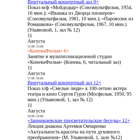
Виртуальный концертный зал 0+
Показ м/ф «Мойдодыр» (Союзмультфильм, 1954,
16 мин.); «Ивашка из Дворца пионеров»
(Союзмультфильм, 1981, 10 мин.); «Паровозик из
Ромашкова» (Союзмультфильм, 1967, 10 мин.)
(Ульяновой, 1, зал № 12)
11
Августа
12:00
-
13:00
«КоневаФильм» 6+
Занятие в мультипликационной студии
«КоневаФильм» (Конева, 6, читальный зал)
11
Августа
17:00
-
18:00
Виртуальный концертный зал 12+
Показ х/ф «Смелые люди» к 100-летию актера
театра и кино Сергея Гурзо (Мосфильм, 1950, 95
мин.) (Ульяновой, 1, зал № 12)
11
Августа
18:00
-
19:00
«Заоникиевские просветительские беседы» 12+
Лекция диакона Артемия Овчаренко
«Актуальность красоты на пути духовного
преображения» (М. Ульяновой, 1, зале №12)