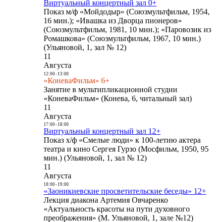
Виртуальный концертный зал 0+
Показ м/ф «Мойдодыр» (Союзмультфильм, 1954,
16 мин.); «Ивашка из Дворца пионеров»
(Союзмультфильм, 1981, 10 мин.); «Паровозик из
Ромашкова» (Союзмультфильм, 1967, 10 мин.)
(Ульяновой, 1, зал № 12)
11
Августа
12:00
-
13:00
«КоневаФильм» 6+
Занятие в мультипликационной студии
«КоневаФильм» (Конева, 6, читальный зал)
11
Августа
17:00
-
18:00
Виртуальный концертный зал 12+
Показ х/ф «Смелые люди» к 100-летию актера
театра и кино Сергея Гурзо (Мосфильм, 1950, 95
мин.) (Ульяновой, 1, зал № 12)
11
Августа
18:00
-
19:00
«Заоникиевские просветительские беседы» 12+
Лекция диакона Артемия Овчаренко
«Актуальность красоты на пути духовного
преображения» (М. Ульяновой, 1, зале №12)