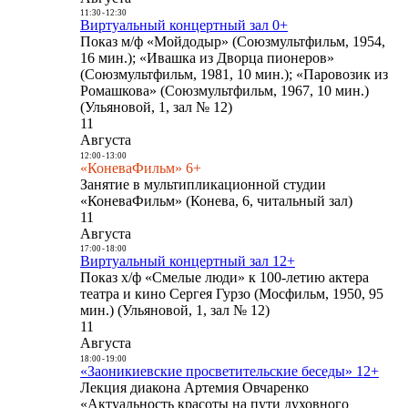
11:30
-
12:30
Виртуальный концертный зал 0+
Показ м/ф «Мойдодыр» (Союзмультфильм, 1954,
16 мин.); «Ивашка из Дворца пионеров»
(Союзмультфильм, 1981, 10 мин.); «Паровозик из
Ромашкова» (Союзмультфильм, 1967, 10 мин.)
(Ульяновой, 1, зал № 12)
11
Августа
12:00
-
13:00
«КоневаФильм» 6+
Занятие в мультипликационной студии
«КоневаФильм» (Конева, 6, читальный зал)
11
Августа
17:00
-
18:00
Виртуальный концертный зал 12+
Показ х/ф «Смелые люди» к 100-летию актера
театра и кино Сергея Гурзо (Мосфильм, 1950, 95
мин.) (Ульяновой, 1, зал № 12)
11
Августа
18:00
-
19:00
«Заоникиевские просветительские беседы» 12+
Лекция диакона Артемия Овчаренко
«Актуальность красоты на пути духовного