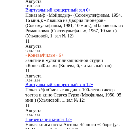
Августа
11:30
-
12:30
Виртуальный концертный зал 0+
Показ м/ф «Мойдодыр» (Союзмультфильм, 1954,
16 мин.); «Ивашка из Дворца пионеров»
(Союзмультфильм, 1981, 10 мин.); «Паровозик из
Ромашкова» (Союзмультфильм, 1967, 10 мин.)
(Ульяновой, 1, зал № 12)
11
Августа
12:00
-
13:00
«КоневаФильм» 6+
Занятие в мультипликационной студии
«КоневаФильм» (Конева, 6, читальный зал)
11
Августа
17:00
-
18:00
Виртуальный концертный зал 12+
Показ х/ф «Смелые люди» к 100-летию актера
театра и кино Сергея Гурзо (Мосфильм, 1950, 95
мин.) (Ульяновой, 1, зал № 12)
11
Августа
18:00
-
19:00
Презентация книги 12+
Новая книга поэта Антона Чёрного «Сбор» (ул.