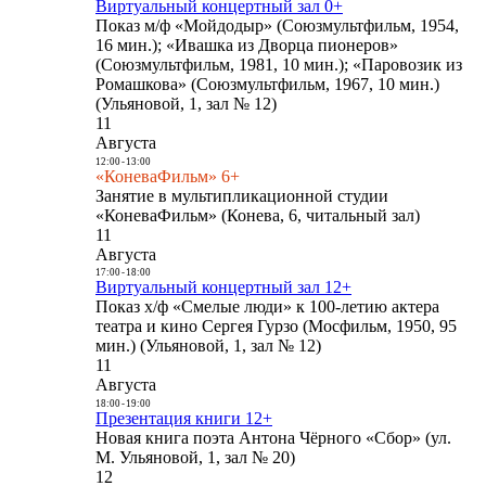
Виртуальный концертный зал 0+
Показ м/ф «Мойдодыр» (Союзмультфильм, 1954,
16 мин.); «Ивашка из Дворца пионеров»
(Союзмультфильм, 1981, 10 мин.); «Паровозик из
Ромашкова» (Союзмультфильм, 1967, 10 мин.)
(Ульяновой, 1, зал № 12)
11
Августа
12:00
-
13:00
«КоневаФильм» 6+
Занятие в мультипликационной студии
«КоневаФильм» (Конева, 6, читальный зал)
11
Августа
17:00
-
18:00
Виртуальный концертный зал 12+
Показ х/ф «Смелые люди» к 100-летию актера
театра и кино Сергея Гурзо (Мосфильм, 1950, 95
мин.) (Ульяновой, 1, зал № 12)
11
Августа
18:00
-
19:00
Презентация книги 12+
Новая книга поэта Антона Чёрного «Сбор» (ул.
М. Ульяновой, 1, зал № 20)
12