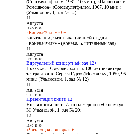
(Союзмультфильм, 1981, 10 мин.); «Паровозик из
Ромашкова» (Союзмультфильм, 1967, 10 мин.)
(Ульяновой, 1, зал № 12)
11
Августа
12:00
-
13:00
«КоневаФильм» 6+
Занятие в мультипликационной студии
«КоневаФильм» (Конева, 6, читальный зал)
11
Августа
17:00
-
18:00
Виртуальный концертный зал 12+
Показ х/ф «Смелые люди» к 100-летию актера
театра и кино Сергея Гурзо (Мосфильм, 1950, 95
мин.) (Ульяновой, 1, зал № 12)
11
Августа
18:00
-
19:00
Презентация книги 12+
Новая книга поэта Антона Чёрного «Сбор» (ул.
М. Ульяновой, 1, зал № 20)
12
Августа
12:00
-
13:00
«Читающая лошадка» 6+