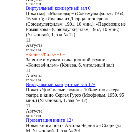
11:30
-
12:30
Виртуальный концертный зал 0+
Показ м/ф «Мойдодыр» (Союзмультфильм, 1954,
16 мин.); «Ивашка из Дворца пионеров»
(Союзмультфильм, 1981, 10 мин.); «Паровозик из
Ромашкова» (Союзмультфильм, 1967, 10 мин.)
(Ульяновой, 1, зал № 12)
11
Августа
12:00
-
13:00
«КоневаФильм» 6+
Занятие в мультипликационной студии
«КоневаФильм» (Конева, 6, читальный зал)
11
Августа
17:00
-
18:00
Виртуальный концертный зал 12+
Показ х/ф «Смелые люди» к 100-летию актера
театра и кино Сергея Гурзо (Мосфильм, 1950, 95
мин.) (Ульяновой, 1, зал № 12)
11
Августа
18:00
-
19:00
Презентация книги 12+
Новая книга поэта Антона Чёрного «Сбор» (ул.
М. Ульяновой, 1, зал № 20)