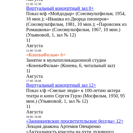
11:30
-
12:30
Виртуальный концертный зал 0+
Показ м/ф «Мойдодыр» (Союзмультфильм, 1954,
16 мин.); «Ивашка из Дворца пионеров»
(Союзмультфильм, 1981, 10 мин.); «Паровозик из
Ромашкова» (Союзмультфильм, 1967, 10 мин.)
(Ульяновой, 1, зал № 12)
11
Августа
12:00
-
13:00
«КоневаФильм» 6+
Занятие в мультипликационной студии
«КоневаФильм» (Конева, 6, читальный зал)
11
Августа
17:00
-
18:00
Виртуальный концертный зал 12+
Показ х/ф «Смелые люди» к 100-летию актера
театра и кино Сергея Гурзо (Мосфильм, 1950, 95
мин.) (Ульяновой, 1, зал № 12)
11
Августа
18:00
-
19:00
«Заоникиевские просветительские беседы» 12+
Лекция диакона Артемия Овчаренко
«Актуальность красоты на пути духовного