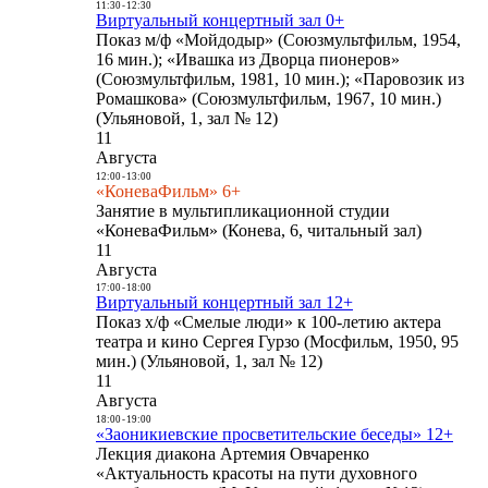
11:30
-
12:30
Виртуальный концертный зал 0+
Показ м/ф «Мойдодыр» (Союзмультфильм, 1954,
16 мин.); «Ивашка из Дворца пионеров»
(Союзмультфильм, 1981, 10 мин.); «Паровозик из
Ромашкова» (Союзмультфильм, 1967, 10 мин.)
(Ульяновой, 1, зал № 12)
11
Августа
12:00
-
13:00
«КоневаФильм» 6+
Занятие в мультипликационной студии
«КоневаФильм» (Конева, 6, читальный зал)
11
Августа
17:00
-
18:00
Виртуальный концертный зал 12+
Показ х/ф «Смелые люди» к 100-летию актера
театра и кино Сергея Гурзо (Мосфильм, 1950, 95
мин.) (Ульяновой, 1, зал № 12)
11
Августа
18:00
-
19:00
«Заоникиевские просветительские беседы» 12+
Лекция диакона Артемия Овчаренко
«Актуальность красоты на пути духовного