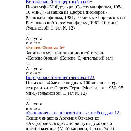
Виртуальный концертный зал 0+
Показ м/ф «Мойдодыр» (Союзмультфильм, 1954,
16 мин.); «Ивашка из Дворца пионеров»
(Союзмультфильм, 1981, 10 мин.); «Паровозик из
Ромашкова» (Союзмультфильм, 1967, 10 мин.)
(Ульяновой, 1, зал № 12)
11
Августа
12:00
-
13:00
«КоневаФильм» 6+
Занятие в мультипликационной студии
«КоневаФильм» (Конева, 6, читальный зал)
11
Августа
17:00
-
18:00
Виртуальный концертный зал 12+
Показ х/ф «Смелые люди» к 100-летию актера
театра и кино Сергея Гурзо (Мосфильм, 1950, 95
мин.) (Ульяновой, 1, зал № 12)
11
Августа
18:00
-
19:00
«Заоникиевские просветительские беседы» 12+
Лекция диакона Артемия Овчаренко
«Актуальность красоты на пути духовного
преображения» (М. Ульяновой, 1, зале №12)