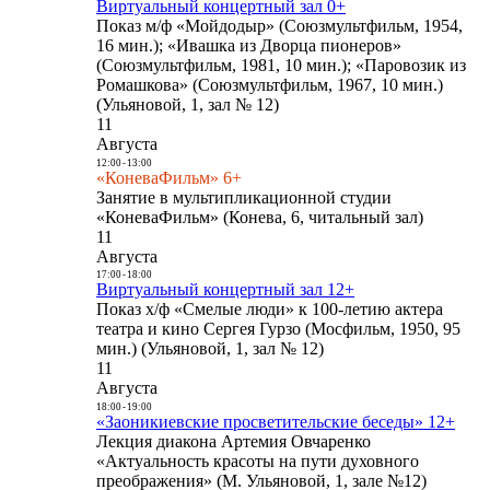
Виртуальный концертный зал 0+
Показ м/ф «Мойдодыр» (Союзмультфильм, 1954,
16 мин.); «Ивашка из Дворца пионеров»
(Союзмультфильм, 1981, 10 мин.); «Паровозик из
Ромашкова» (Союзмультфильм, 1967, 10 мин.)
(Ульяновой, 1, зал № 12)
11
Августа
12:00
-
13:00
«КоневаФильм» 6+
Занятие в мультипликационной студии
«КоневаФильм» (Конева, 6, читальный зал)
11
Августа
17:00
-
18:00
Виртуальный концертный зал 12+
Показ х/ф «Смелые люди» к 100-летию актера
театра и кино Сергея Гурзо (Мосфильм, 1950, 95
мин.) (Ульяновой, 1, зал № 12)
11
Августа
18:00
-
19:00
«Заоникиевские просветительские беседы» 12+
Лекция диакона Артемия Овчаренко
«Актуальность красоты на пути духовного
преображения» (М. Ульяновой, 1, зале №12)