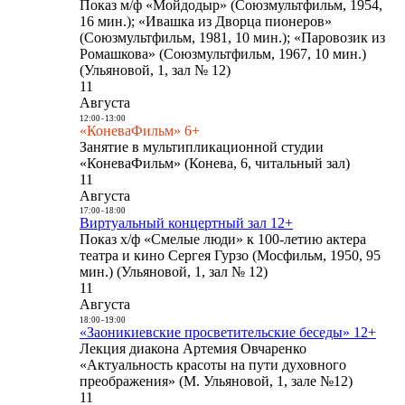
Показ м/ф «Мойдодыр» (Союзмультфильм, 1954,
16 мин.); «Ивашка из Дворца пионеров»
(Союзмультфильм, 1981, 10 мин.); «Паровозик из
Ромашкова» (Союзмультфильм, 1967, 10 мин.)
(Ульяновой, 1, зал № 12)
11
Августа
12:00
-
13:00
«КоневаФильм» 6+
Занятие в мультипликационной студии
«КоневаФильм» (Конева, 6, читальный зал)
11
Августа
17:00
-
18:00
Виртуальный концертный зал 12+
Показ х/ф «Смелые люди» к 100-летию актера
театра и кино Сергея Гурзо (Мосфильм, 1950, 95
мин.) (Ульяновой, 1, зал № 12)
11
Августа
18:00
-
19:00
«Заоникиевские просветительские беседы» 12+
Лекция диакона Артемия Овчаренко
«Актуальность красоты на пути духовного
преображения» (М. Ульяновой, 1, зале №12)
11