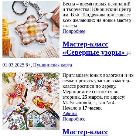
Весна – время новых начинаний
и творчества! Юношеский центр
им. В.Ф. Тендрякова приглашает
всех желающих на новые мастер-
классы
Подробнее
Мастер-класс
«Северные узоры»
6+
01.03.2025
6+
,
Пушкинская карта
Приглашаем юных вологжан и их
семьи принять участие в мастер-
классе росписи по дереву.
Мероприятие состоится во
вторник,
25 марта
, по адресу:
М. Ульяновой, 1, зал № 4.
Начало в
17 часов
.
Афиша
Подробнее
Мастер-класс