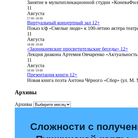
Занятие в мультипликационной студии «КоневаФиль
11
Августа
17:00
-
18:00
Виртуальный концертный зал 12+
Показ х/ф «Смелые люди» к 100-летию актера театра
11
Августа
18:00
-
19:00
«Заоникиевские просветительские беседы» 12+
Лекция диакона Артемия Овчаренко «Актуальность 
11
Августа
18:00
-
19:00
Презентация книги 12+
Новая книга поэта Антона Чёрного «Сбор» (ул. М. У
Архивы
Архивы
Сложности с получе