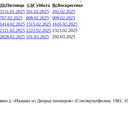
Пт
Пятница
Сб
Суббота
Вс
Воскресенье
31
31.01.2025
1
01.02.2025
2
02.02.2025
7
07.02.2025
8
08.02.2025
9
09.02.2025
14
14.02.2025
15
15.02.2025
16
16.02.2025
21
21.02.2025
22
22.02.2025
23
23.02.2025
28
28.02.2025
1
01.03.2025
2
02.03.2025
мин.); «Ивашка из Дворца пионеров» (Союзмультфильм, 1981, 10