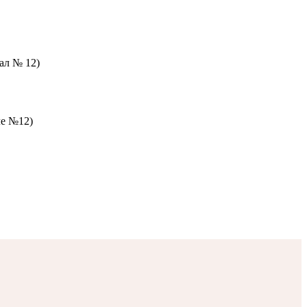
зал № 12)
ле №12)