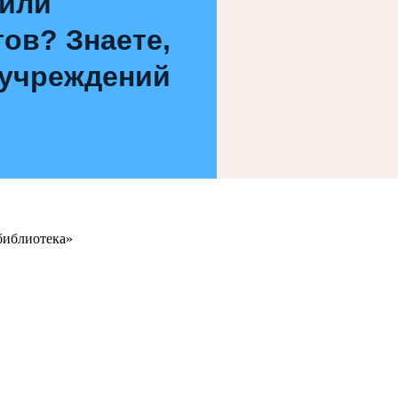
 или
ов? Знаете,
 учреждений
библиотека»