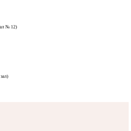
зал № 12)
зал)