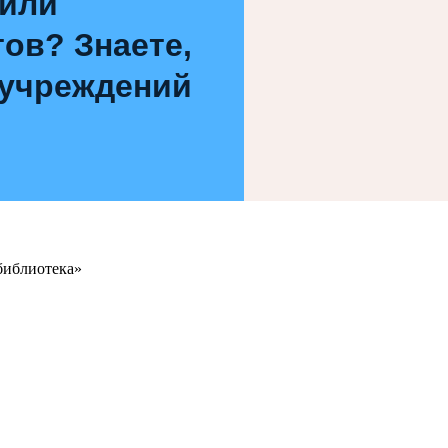
 или
ов? Знаете,
 учреждений
библиотека»