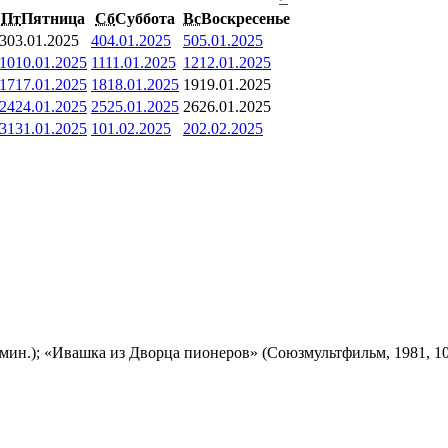
Пт
Пятница
Сб
Суббота
Вс
Воскресенье
3
03.01.2025
4
04.01.2025
5
05.01.2025
10
10.01.2025
11
11.01.2025
12
12.01.2025
17
17.01.2025
18
18.01.2025
19
19.01.2025
24
24.01.2025
25
25.01.2025
26
26.01.2025
31
31.01.2025
1
01.02.2025
2
02.02.2025
мин.); «Ивашка из Дворца пионеров» (Союзмультфильм, 1981, 10