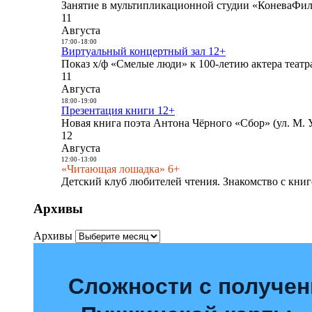
Занятие в мультипликационной студии «КоневаФиль
11
Августа
17:00
-
18:00
Виртуальный концертный зал 12+
Показ х/ф «Смелые люди» к 100-летию актера театра
11
Августа
18:00
-
19:00
Презентация книги 12+
Новая книга поэта Антона Чёрного «Сбор» (ул. М. У
12
Августа
12:00
-
13:00
«Читающая лошадка» 6+
Детский клуб любителей чтения. Знакомство с книг
Архивы
Архивы
Сложности с получе