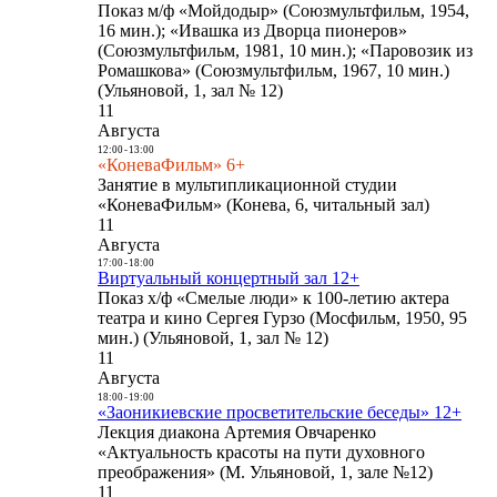
Показ м/ф «Мойдодыр» (Союзмультфильм, 1954,
16 мин.); «Ивашка из Дворца пионеров»
(Союзмультфильм, 1981, 10 мин.); «Паровозик из
Ромашкова» (Союзмультфильм, 1967, 10 мин.)
(Ульяновой, 1, зал № 12)
11
Августа
12:00
-
13:00
«КоневаФильм» 6+
Занятие в мультипликационной студии
«КоневаФильм» (Конева, 6, читальный зал)
11
Августа
17:00
-
18:00
Виртуальный концертный зал 12+
Показ х/ф «Смелые люди» к 100-летию актера
театра и кино Сергея Гурзо (Мосфильм, 1950, 95
мин.) (Ульяновой, 1, зал № 12)
11
Августа
18:00
-
19:00
«Заоникиевские просветительские беседы» 12+
Лекция диакона Артемия Овчаренко
«Актуальность красоты на пути духовного
преображения» (М. Ульяновой, 1, зале №12)
11