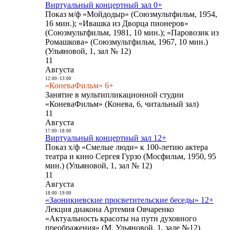
Виртуальный концертный зал 0+
Показ м/ф «Мойдодыр» (Союзмультфильм, 1954,
16 мин.); «Ивашка из Дворца пионеров»
(Союзмультфильм, 1981, 10 мин.); «Паровозик из
Ромашкова» (Союзмультфильм, 1967, 10 мин.)
(Ульяновой, 1, зал № 12)
11
Августа
12:00
-
13:00
«КоневаФильм» 6+
Занятие в мультипликационной студии
«КоневаФильм» (Конева, 6, читальный зал)
11
Августа
17:00
-
18:00
Виртуальный концертный зал 12+
Показ х/ф «Смелые люди» к 100-летию актера
театра и кино Сергея Гурзо (Мосфильм, 1950, 95
мин.) (Ульяновой, 1, зал № 12)
11
Августа
18:00
-
19:00
«Заоникиевские просветительские беседы» 12+
Лекция диакона Артемия Овчаренко
«Актуальность красоты на пути духовного
преображения» (М. Ульяновой, 1, зале №12)