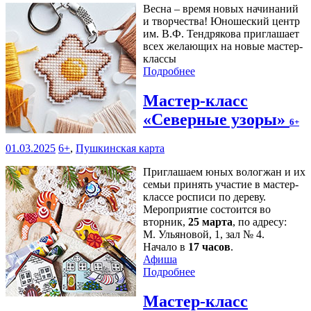
Весна – время новых начинаний
и творчества! Юношеский центр
им. В.Ф. Тендрякова приглашает
всех желающих на новые мастер-
классы
Подробнее
Мастер-класс
«Северные узоры»
6+
01.03.2025
6+
,
Пушкинская карта
Приглашаем юных вологжан и их
семьи принять участие в мастер-
классе росписи по дереву.
Мероприятие состоится во
вторник,
25 марта
, по адресу:
М. Ульяновой, 1, зал № 4.
Начало в
17 часов
.
Афиша
Подробнее
Мастер-класс